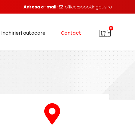
Adresa e-mail:
office@bookingbus.ro
0
Inchirieri autocare
Contact