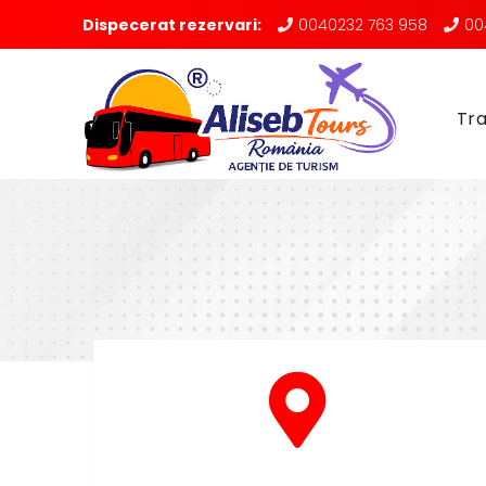
Dispecerat rezervari:
0040232 763 958
00
Tra