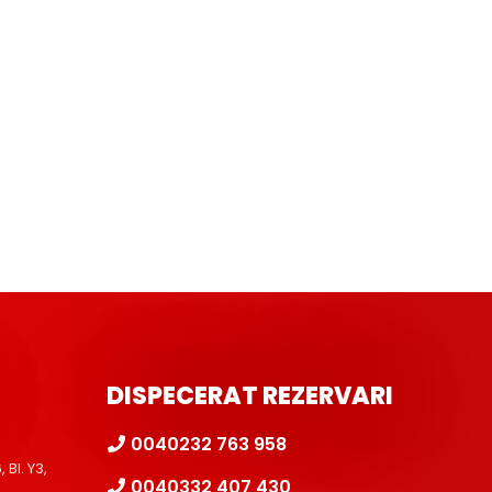
DISPECERAT REZERVARI
0040232 763 958
Bl. Y3,
0040332 407 430