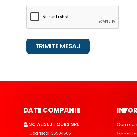
DATE COMPANIE
INFOR
SC ALISEB TOURS SRL
Cum cum
Cod fiscal: 36504505
Modalita