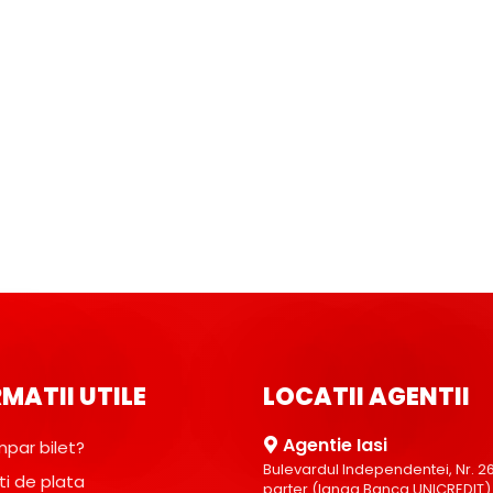
MATII UTILE
LOCATII AGENTII
Agentie Iasi
par bilet?
Bulevardul Independentei, Nr. 26, 
ti de plata
parter (langa Banca UNICREDIT)