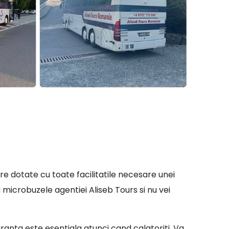
re dotate cu toate facilitatile necesare unei
 microbuzele agentiei Aliseb Tours si nu vei
iguranta este esentiala atunci cand calatoriti. Va