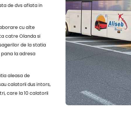
ata de dvs aflata in
laborare cu alte
ta catre Olanda si
sagerilor de la statia
a pana la adresa
atia aleasa de
u calatorii dus intors,
i, care la 10 calatorii