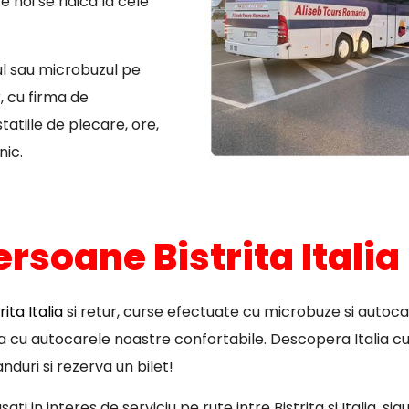
 noi se ridica la cele
ul sau microbuzul pe
, cu firma de
atiile de plecare, ore,
nic.
ersoane Bistrita Italia
ita Italia
si retur, curse efectuate cu microbuze si autoca
pa cu autocarele noastre confortabile. Descopera Italia cu
nduri si rezerva un bilet!
ti in interes de serviciu pe rute intre Bistrita si Italia, s