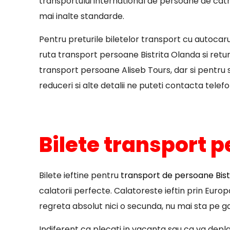
transportului international de persoane de catre
mai inalte standarde.
Pentru preturile biletelor transport cu autocar
ruta transport persoane Bistrita Olanda si retur
transport persoane Aliseb Tours, dar si pentru st
reduceri si alte detalii ne puteti contacta telefo
Bilete transport p
Bilete ieftine pentru
transport de persoane Bistr
calatorii perfecte. Calatoreste ieftin prin Euro
regreta absolut nici o secunda, nu mai sta pe ga
Indiferent ca plecati in vacanta sau ca va deplasa