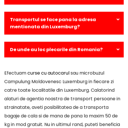
0040332 407 430
.
Puteti comanda online un bilet de transport
persoane Campulung Moldovenesc Luxemburg sau
Transportul se face pana la adresa
puteti face rezervare si prin telefon.
mentionata din Luxemburg?
Da, toate cursele din Campulung Moldovenesc spre
Luxemburg se vor efectua la adresa specificata de
De unde au loc plecarile din Romania?
dvs.
Toti pasagerii din Romania sunt preluati doar din
statiile oraselor din care fac parte.
Efectuam
curse cu autocarul
sau microbuzul
Campulung Moldovenesc Luxemburg in fiecare zi
catre toate localitatile din Luxemburg. Calatorind
alaturi de agentia noastra de transport persoane in
strainatate, aveti posibilitatea de a transporta
bagaje de cala si de mana de pana la maxim 50 de
kg in mod gratuit. Nu in ultimul rand, puteti beneficia