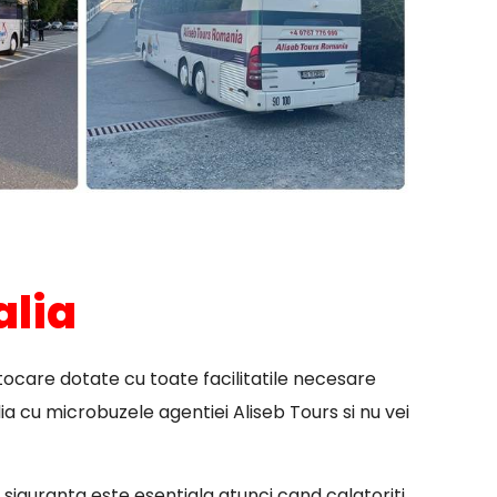
alia
tocare dotate cu toate facilitatile necesare
ia cu microbuzele agentiei Aliseb Tours si nu vei
, siguranta este esentiala atunci cand calatoriti.