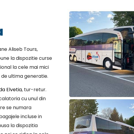
a
ne Aliseb Tours,
une la dispozitie curse
ional la cele mai mici
 de ultima generatie.
a Elvetia
, tur-retur.
alatoria cu unul din
are se numara
bagajele incluse in
usa la dispozitia