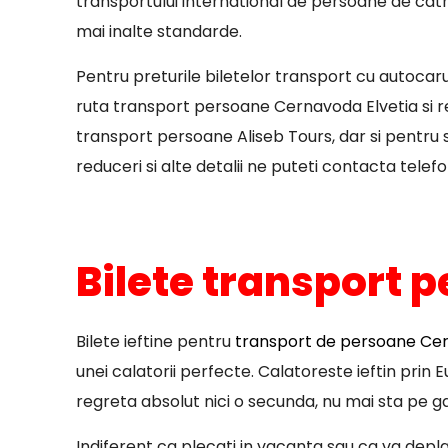
transportului international de persoane de catre
mai inalte standarde.
Pentru preturile biletelor transport cu autocar
ruta transport persoane Cernavoda Elvetia si re
transport persoane Aliseb Tours, dar si pentru st
reduceri si alte detalii ne puteti contacta telefo
Bilete transport 
Bilete ieftine pentru
transport de persoane Cer
unei calatorii perfecte. Calatoreste ieftin prin
regreta absolut nici o secunda, nu mai sta pe ga
Indiferent ca plecati in vacanta sau ca va deplas