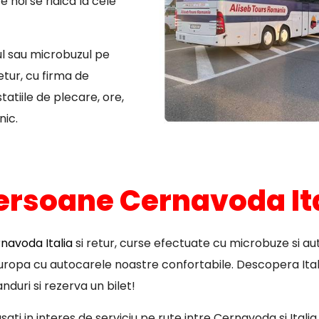
 noi se ridica la cele
ul sau microbuzul pe
tur, cu firma de
atiile de plecare, ore,
nic.
persoane Cernavoda It
navoda Italia
si retur, curse efectuate cu microbuze si au
 Europa cu autocarele noastre confortabile. Descopera Ital
nduri si rezerva un bilet!
ati in interes de serviciu pe rute intre Cernavoda si Italia