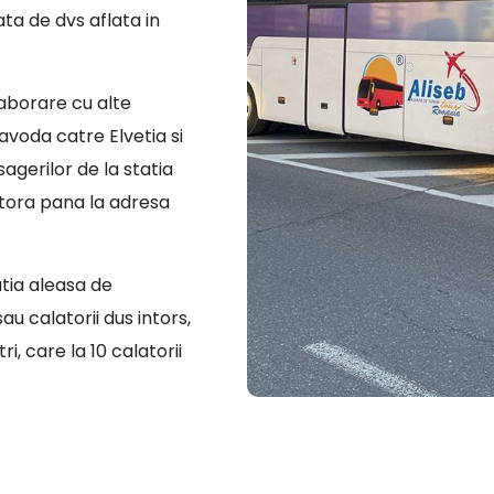
ata de dvs aflata in
laborare cu alte
voda catre Elvetia si
sagerilor de la statia
tora pana la adresa
atia aleasa de
u calatorii dus intors,
i, care la 10 calatorii