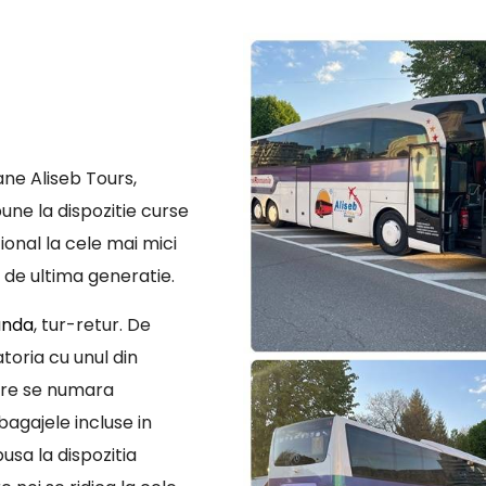
ne Aliseb Tours,
une la dispozitie curse
ional la cele mai mici
 de ultima generatie.
anda
, tur-retur. De
toria cu unul din
are se numara
bagajele incluse in
usa la dispozitia