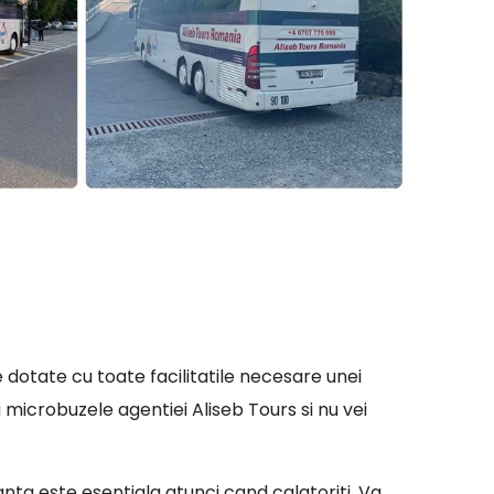
 dotate cu toate facilitatile necesare unei
 microbuzele agentiei Aliseb Tours si nu vei
ranta este esentiala atunci cand calatoriti. Va