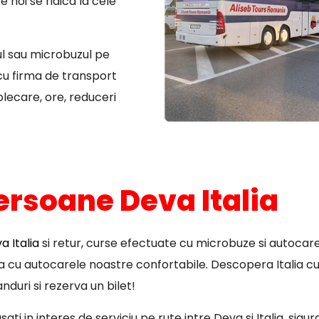
 noi se ridica la cele
ul sau microbuzul pe
cu firma de transport
plecare, ore, reduceri
ersoane Deva Italia
 Italia
si retur, curse efectuate cu microbuze si autocare
pa cu autocarele noastre confortabile. Descopera Italia cu
nduri si rezerva un bilet!
ti in interes de serviciu pe rute intre Deva si Italia, sigu