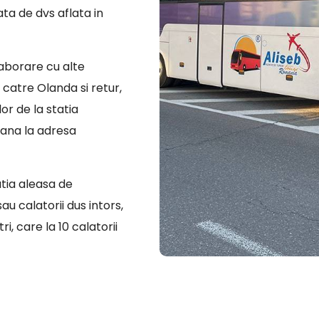
ata de dvs aflata in
laborare cu alte
catre Olanda si retur,
or de la statia
pana la adresa
atia aleasa de
u calatorii dus intors,
i, care la 10 calatorii