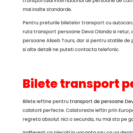
transportului international de persoane de catre
mai inalte standarde.
Pentru preturile biletelor transport cu autocar
ruta transport persoane Deva Olanda si retur, 
persoane Aliseb Tours, dar si pentru statiile de 
si alte detalii ne puteti contacta telefonic.
Bilete transport p
Bilete ieftine pentru
transport de persoane Deva
calatorii perfecte. Calatoreste ieftin prin Euro
regreta absolut nici o secunda, nu mai sta pe ga
Indiferent ca plecati in vacanta sau ca va deplasa