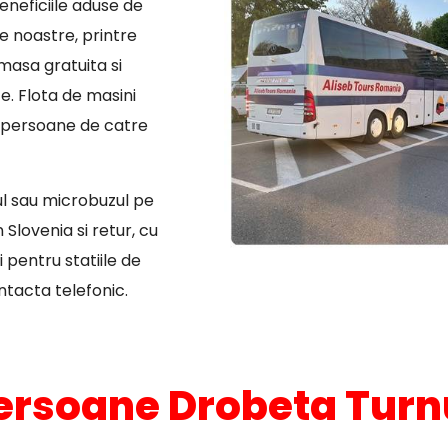
eneficiile aduse de
e noastre, printre
masa gratuita si
e. Flota de masini
de persoane de catre
ul sau microbuzul pe
lovenia si retur, cu
 pentru statiile de
ontacta telefonic.
persoane Drobeta Turnu