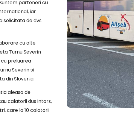
. Suntem parteneri cu
ternational, iar
a solicitata de dvs
laborare cu alte
eta Turnu Severin
c cu preluarea
urnu Severin si
a din Slovenia.
atia aleasa de
u calatorii dus intors,
i, care la 10 calatorii