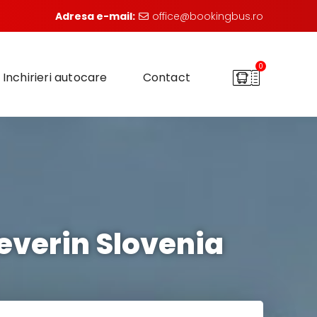
Adresa e-mail:
office@bookingbus.ro
0
Inchirieri autocare
Contact
everin Slovenia