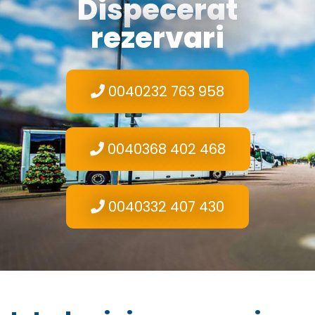
Dispecerat
rezervari
0040232 763 958
0040368 402 468
0040332 407 430