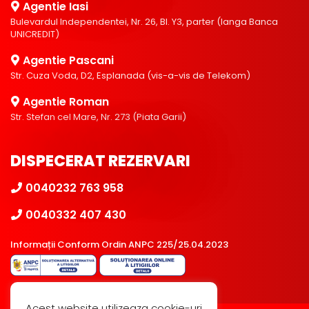
Agentie Iasi
Bulevardul Independentei, Nr. 26, Bl. Y3, parter (langa Banca
UNICREDIT)
Agentie Pascani
Str. Cuza Voda, D2, Esplanada (vis-a-vis de Telekom)
Agentie Roman
Str. Stefan cel Mare, Nr. 273 (Piata Garii)
DISPECERAT REZERVARI
0040232 763 958
0040332 407 430
Informații Conform Ordin ANPC 225/25.04.2023
Acest website utilizeaza cookie-uri