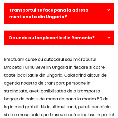
Puteti comanda online un bilet de transport
persoane Drobeta Turnu Severin Ungaria sau puteti
Transportul se face pana la adresa
face rezervare si prin telefon.
mentionata din Ungaria?
Da, toate cursele din Drobeta Turnu Severin spre
Ungaria se vor efectua la adresa specificata de dvs.
De unde au loc plecarile din Romania?
Toti pasagerii din Romania sunt preluati doar din
statiile oraselor din care fac parte.
Efectuam
curse cu autocarul
sau microbuzul
Drobeta Turnu Severin Ungaria in fiecare zi catre
toate localitatile din Ungaria. Calatorind alaturi de
agentia noastra de transport persoane in
strainatate, aveti posibilitatea de a transporta
bagaje de cala si de mana de pana la maxim 50 de
kg in mod gratuit. Nu in ultimul rand, puteti beneficia
si de o masa calda pe traseu si cafea incluse in pretul