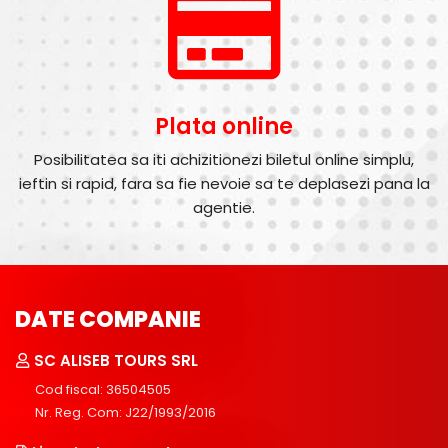
Plata online
Posibilitatea sa iti achizitionezi biletul online simplu,
ieftin si rapid, fara sa fie nevoie sa te deplasezi pana la
agentie.
DATE COMPANIE
SC ALISEB TOURS SRL
Cod fiscal: 36504505
Nr. Reg. Com: J22/1993/2016