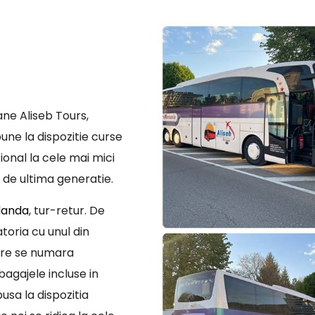
ne Aliseb Tours,
une la dispozitie curse
ional la cele mai mici
 de ultima generatie.
landa
, tur-retur. De
toria cu unul din
are se numara
bagajele incluse in
usa la dispozitia