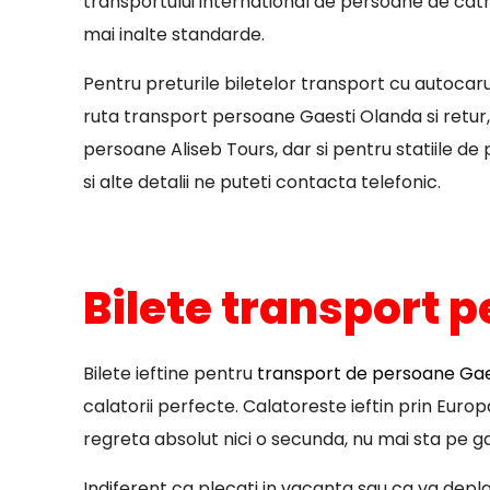
transportului international de persoane de catre
mai inalte standarde.
Pentru preturile biletelor transport cu autocar
ruta transport persoane Gaesti Olanda si retur,
persoane Aliseb Tours, dar si pentru statiile de 
si alte detalii ne puteti contacta telefonic.
Bilete transport p
Bilete ieftine pentru
transport de persoane Gaes
calatorii perfecte. Calatoreste ieftin prin Euro
regreta absolut nici o secunda, nu mai sta pe ga
Indiferent ca plecati in vacanta sau ca va deplasa