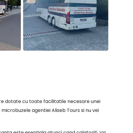
e dotate cu toate facilitatile necesare unei
 microbuzele agentiei Aliseb Tours si nu vei
guranta este esentiala atunci cand calatoriti. Va