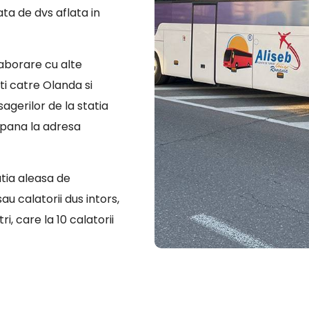
ata de dvs aflata in
laborare cu alte
i catre Olanda si
sagerilor de la statia
 pana la adresa
atia aleasa de
u calatorii dus intors,
i, care la 10 calatorii