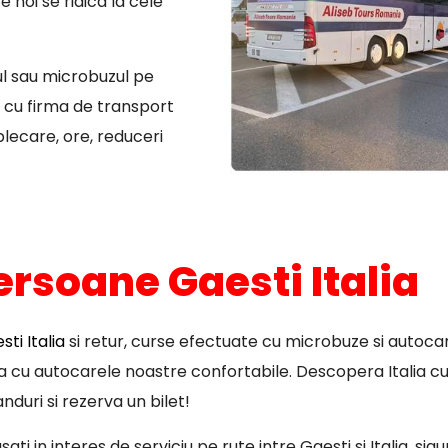
 noi se ridica la cele
ul sau microbuzul pe
 cu firma de transport
plecare, ore, reduceri
ersoane Gaesti Italia
ti Italia
si retur, curse efectuate cu microbuze si autocar
pa cu autocarele noastre confortabile. Descopera Italia cu
nduri si rezerva un bilet!
ti in interes de serviciu pe rute intre Gaesti si Italia, si