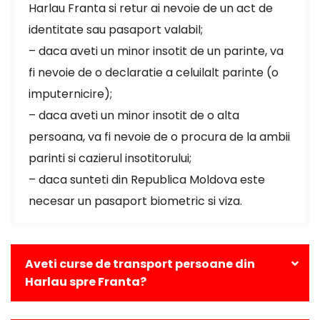
Harlau Franta si retur ai nevoie de un act de
identitate sau pasaport valabil;
– daca aveti un minor insotit de un parinte, va
fi nevoie de o declaratie a celuilalt parinte (o
imputernicire);
– daca aveti un minor insotit de o alta
persoana, va fi nevoie de o procura de la ambii
parinti si cazierul insotitorului;
– daca sunteti din Republica Moldova este
necesar un pasaport biometric si viza.
Aveti curse de transport persoane din
Harlau spre Franta?
Da, avem curse zilnice din Harlau catre toate