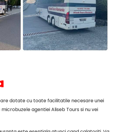
a
are dotate cu toate facilitatile necesare unei
 microbuzele agentiei Aliseb Tours si nu vei
siguranta este esentiala atunci cand calatoriti. Va