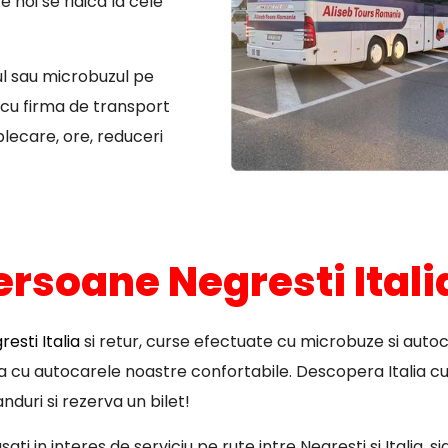
 noi se ridica la cele
ul sau microbuzul pe
, cu firma de transport
plecare, ore, reduceri
ersoane Negresti Itali
esti Italia
si retur, curse efectuate cu microbuze si autoc
pa cu autocarele noastre confortabile. Descopera Italia cu
nduri si rezerva un bilet!
ti in interes de serviciu pe rute intre Negresti si Italia, 