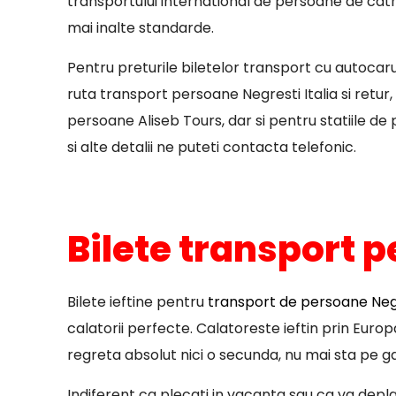
transportului international de persoane de catre
mai inalte standarde.
Pentru preturile biletelor transport cu autocar
ruta transport persoane Negresti Italia si retur
persoane Aliseb Tours, dar si pentru statiile de 
si alte detalii ne puteti contacta telefonic.
Bilete transport p
Bilete ieftine pentru
transport de persoane Negr
calatorii perfecte. Calatoreste ieftin prin Euro
regreta absolut nici o secunda, nu mai sta pe ga
Indiferent ca plecati in vacanta sau ca va deplasa