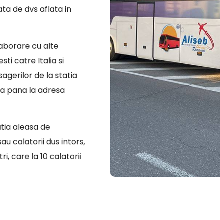
ata de dvs aflata in
laborare cu alte
ti catre Italia si
sagerilor de la statia
ra pana la adresa
atia aleasa de
u calatorii dus intors,
i, care la 10 calatorii