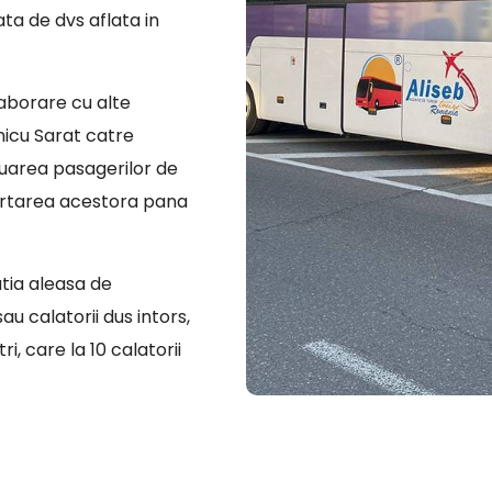
ata de dvs aflata in
laborare cu alte
nicu Sarat catre
eluarea pasagerilor de
portarea acestora pana
atia aleasa de
u calatorii dus intors,
i, care la 10 calatorii