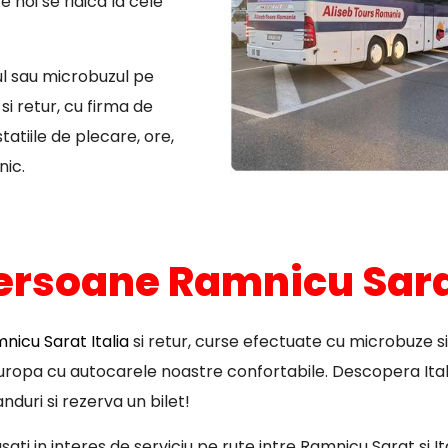
 noi se ridica la cele
ul sau microbuzul pe
i retur, cu firma de
atiile de plecare, ore,
nic.
persoane Ramnicu Sarat
icu Sarat Italia
si retur, curse efectuate cu microbuze s
 Europa cu autocarele noastre confortabile. Descopera Ital
nduri si rezerva un bilet!
ati in interes de serviciu pe rute intre Ramnicu Sarat si I