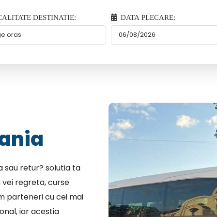
ALITATE DESTINATIE:
DATA PLECARE:
ania
a
sau retur? solutia ta
 vei regreta, curse
em parteneri cu cei mai
nal, iar acestia