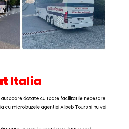
 Italia
i autocare dotate cu toate facilitatile necesare
ia cu microbuzele agentiei Aliseb Tours si nu vei
talia, siguranta este esentiala atunci cand