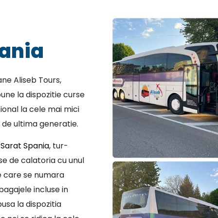
ania
ne Aliseb Tours,
une la dispozitie curse
ional la cele mai mici
 de ultima generatie.
Sarat Spania
, tur-
se de calatoria cu unul
re care se numara
bagajele incluse in
usa la dispozitia