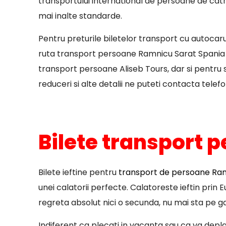
transportului international de persoane de catre
mai inalte standarde.
Pentru preturile biletelor transport cu autocar
ruta transport persoane Ramnicu Sarat Spania s
transport persoane Aliseb Tours, dar si pentru st
reduceri si alte detalii ne puteti contacta telefo
Bilete transport 
Bilete ieftine pentru
transport de persoane Ramn
unei calatorii perfecte. Calatoreste ieftin prin
regreta absolut nici o secunda, nu mai sta pe ga
Indiferent ca plecati in vacanta sau ca va deplas