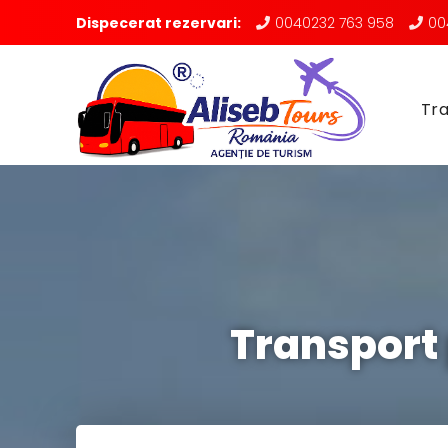
Dispecerat rezervari:
0040232 763 958
00
Tra
Transport