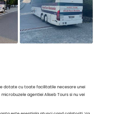
e dotate cu toate facilitatile necesare unei
 microbuzele agentiei Aliseb Tours si nu vei
uranta este esentiala atunci cand calatoriti. Va