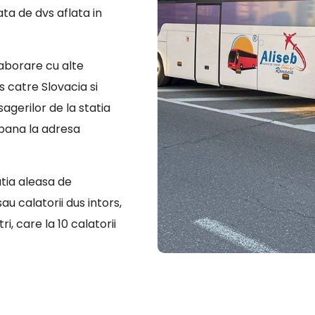
ata de dvs aflata in
laborare cu alte
 catre Slovacia si
sagerilor de la statia
 pana la adresa
atia aleasa de
u calatorii dus intors,
i, care la 10 calatorii