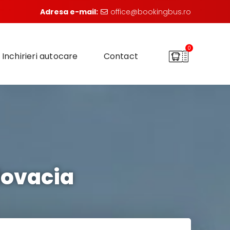
Adresa e-mail:
office@bookingbus.ro
0
Inchirieri autocare
Contact
lovacia