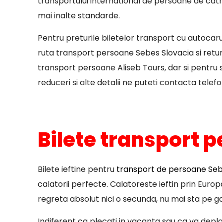
transportului international de persoane de catre
mai inalte standarde.
Pentru preturile biletelor transport cu autocar
ruta transport persoane Sebes Slovacia si retur
transport persoane Aliseb Tours, dar si pentru st
reduceri si alte detalii ne puteti contacta telefo
Bilete transport p
Bilete ieftine pentru
transport de persoane Sebe
calatorii perfecte. Calatoreste ieftin prin Euro
regreta absolut nici o secunda, nu mai sta pe ga
Indiferent ca plecati in vacanta sau ca va deplasa