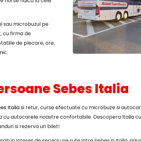
 noi se ridica la cele
ul sau microbuzul pe
, cu firma de
atiile de plecare, ore,
nic.
ersoane Sebes Italia
s Italia
si retur, curse efectuate cu microbuze si autocar
pa cu autocarele noastre confortabile. Descopera Italia cu
nduri si rezerva un bilet!
ti in interes de serviciu pe rute intre Sebes si Italia, sig