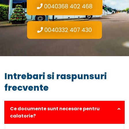
0040368 402 468
0040332 407 430
Intrebari si raspunsuri
frecvente
Ce documente sunt necesare pentru
calatorie?