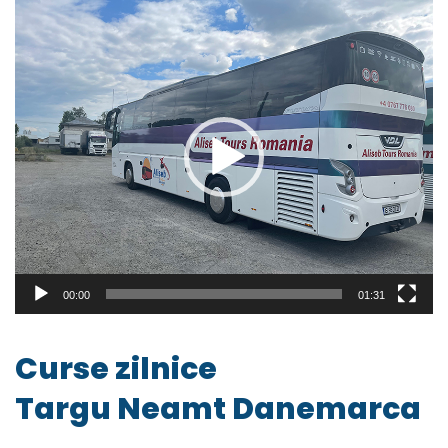
Player
video
00:00
01:31
Curse zilnice
Targu Neamt Danemarca