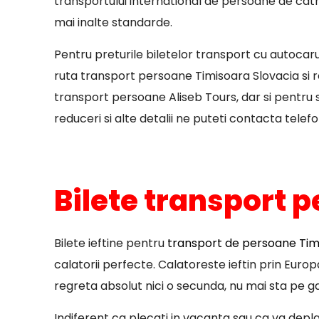
transportului international de persoane de catre
mai inalte standarde.
Pentru preturile biletelor transport cu autocar
ruta transport persoane Timisoara Slovacia si r
transport persoane Aliseb Tours, dar si pentru st
reduceri si alte detalii ne puteti contacta telefo
Bilete transport 
Bilete ieftine pentru
transport de persoane Timi
calatorii perfecte. Calatoreste ieftin prin Euro
regreta absolut nici o secunda, nu mai sta pe ga
Indiferent ca plecati in vacanta sau ca va deplasa