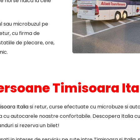
 noi se ridica la cele
ul sau microbuzul pe
etur, cu firma de
atiile de plecare, ore,
nic.
persoane Timisoara Ita
soara Italia
si retur, curse efectuate cu microbuze si auto
pa cu autocarele noastre confortabile. Descopera Italia cu
nduri si rezerva un bilet!
ti in interes de serviciu pe rute intre Timisoara si Italia,