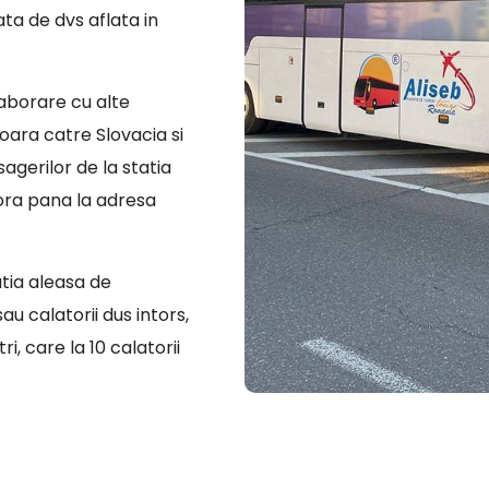
ata de dvs aflata in
laborare cu alte
oara catre Slovacia si
sagerilor de la statia
ora pana la adresa
atia aleasa de
u calatorii dus intors,
i, care la 10 calatorii