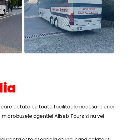
lia
care dotate cu toate facilitatile necesare unei
 microbuzele agentiei Aliseb Tours si nu vei
 siguranta este esentiala atunci cand calatoriti.