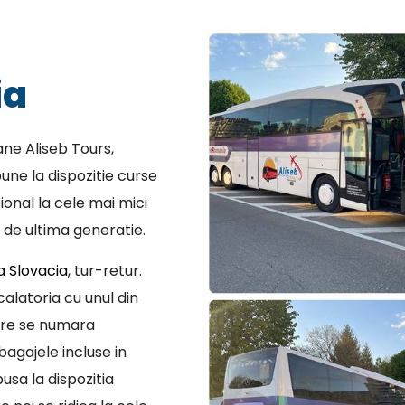
ia
ne Aliseb Tours,
une la dispozitie curse
ional la cele mai mici
 de ultima generatie.
a Slovacia
, tur-retur.
alatoria cu unul din
are se numara
bagajele incluse in
usa la dispozitia