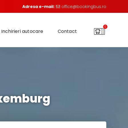
Adresa e-mail:
office@bookingbus.ro
0
Inchirieri autocare
Contact
uxemburg