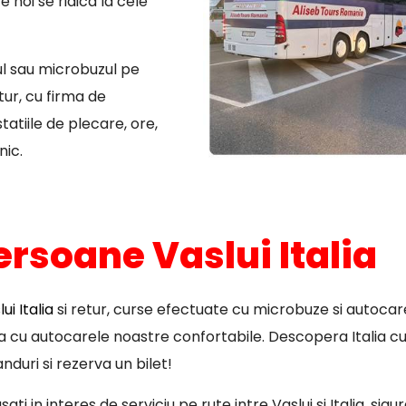
 noi se ridica la cele
ul sau microbuzul pe
ur, cu firma de
atiile de plecare, ore,
nic.
ersoane Vaslui Italia
i Italia
si retur, curse efectuate cu microbuze si autocare
pa cu autocarele noastre confortabile. Descopera Italia cu
nduri si rezerva un bilet!
ti in interes de serviciu pe rute intre Vaslui si Italia, sig