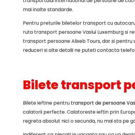
transportului international de persoane de catre
mai inalte standarde.
Pentru preturile biletelor transport cu autocar
ruta transport persoane Vaslui Luxemburg si ret
transport persoane Aliseb Tours, dar si pentru st
reduceri si alte detalii ne puteti contacta telefo
Bilete transport p
Bilete ieftine pentru
transport de persoane Vaslu
calatorii perfecte. Calatoreste ieftin prin Euro
regreta absolut nici o secunda, nu mai sta pe ga
Indiferent ca plecati in vacanta sau ca va deplasa