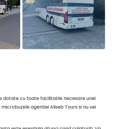
 dotate cu toate facilitatile necesare unei
 microbuzele agentiei Aliseb Tours si nu vei
uranta este esentiala atunci cand calatoriti. Va