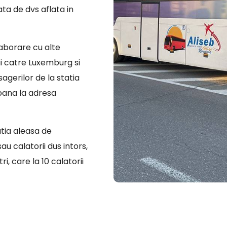
ata de dvs aflata in
laborare cu alte
i catre Luxemburg si
sagerilor de la statia
 pana la adresa
atia aleasa de
u calatorii dus intors,
i, care la 10 calatorii