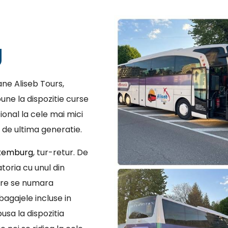
g
ne Aliseb Tours,
une la dispozitie curse
ional la cele mai mici
 de ultima generatie.
uxemburg
, tur-retur. De
toria cu unul din
are se numara
bagajele incluse in
usa la dispozitia