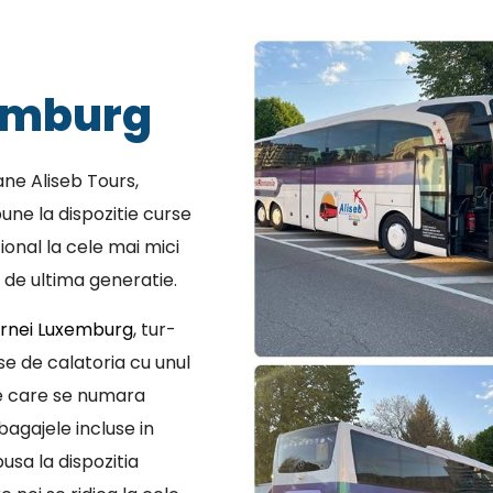
emburg
ne Aliseb Tours,
une la dispozitie curse
ional la cele mai mici
 de ultima generatie.
ornei Luxemburg
, tur-
se de calatoria cu unul
re care se numara
bagajele incluse in
usa la dispozitia