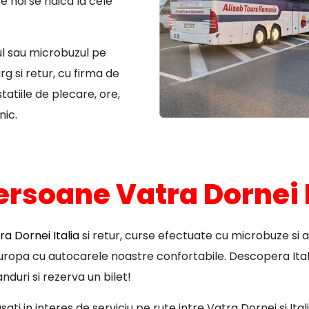
 noi se ridica la cele
ul sau microbuzul pe
 si retur, cu firma de
atiile de plecare, ore,
nic.
ersoane Vatra Dornei I
a Dornei Italia
si retur, curse efectuate cu microbuze si 
 Europa cu autocarele noastre confortabile. Descopera Ital
nduri si rezerva un bilet!
ati in interes de serviciu pe rute intre Vatra Dornei si Ita