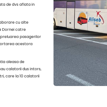
ata de dvs aflata in
laborare cu alte
a Dornei catre
u preluarea pasagerilor
sportarea acestora
atia aleasa de
u calatorii dus intors,
i, care la 10 calatorii