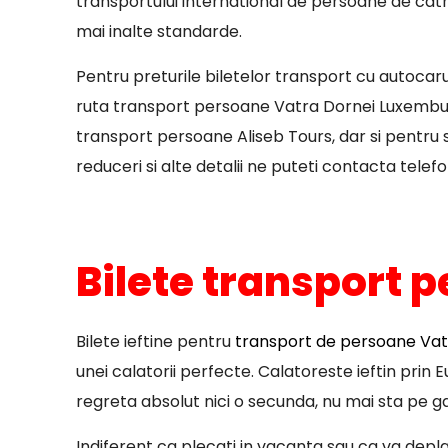
transportului international de persoane de catre
mai inalte standarde.
Pentru preturile biletelor transport cu autocar
ruta transport persoane Vatra Dornei Luxemburg
transport persoane Aliseb Tours, dar si pentru st
reduceri si alte detalii ne puteti contacta telefo
Bilete transport p
Bilete ieftine pentru
transport de persoane Vatr
unei calatorii perfecte. Calatoreste ieftin prin
regreta absolut nici o secunda, nu mai sta pe ga
Indiferent ca plecati in vacanta sau ca va deplas