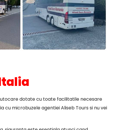
talia
autocare dotate cu toate facilitatile necesare
ia cu microbuzele agentiei Aliseb Tours si nu vei
lia, siguranta este esentiala atunci cand