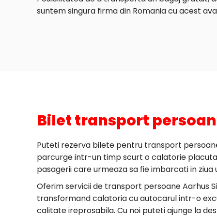
suntem singura firma din Romania cu acest ava
Bilet transport persoa
Puteti rezerva bilete pentru transport persoane 
parcurge intr-un timp scurt o calatorie placuta in
pasagerii care urmeaza sa fie imbarcati in ziua 
Oferim servicii de transport persoane Aarhus S
transformand calatoria cu autocarul intr-o excu
calitate ireprosabila. Cu noi puteti ajunge la de