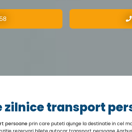
58
 zilnice transport pe
rt persoane
prin care puteti ajunge la destinatie in cel ma
zitie rezervari bilete autocar transport persoane Aarhus