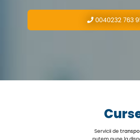
0040232 763 9
Curse
Servicii de
transpo
putem pune la dispo