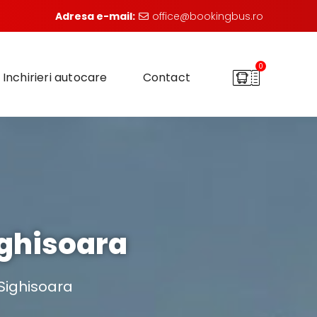
Adresa e-mail:
office@bookingbus.ro
0
Inchirieri autocare
Contact
ighisoara
Sighisoara