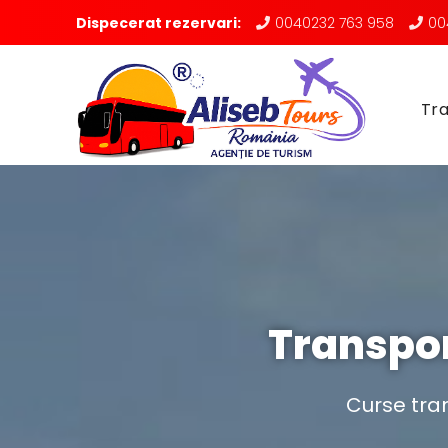
Dispecerat rezervari:
0040232 763 958
00
Tra
Transpor
Curse tra