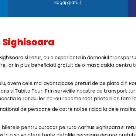
Bagaj gratuit
 Sighisoara
Sighisoara
si retur, cu o experienta in domeniul transportur
igure, iar in plus beneficiati gratuit de o masa calda pent
lu, avem cele mai avantajoase preturi de pe piata din Ro
 si Tabita Tour. Prin serviciile noastre de transport tur-r
 acestia la randul lor ne-au recomandat prietenilor, familie
rnational de persoane de catre noi se ridica la cele mai i
re biletele pentru autocar pe ruta Aarhus Sighisoara si re
ostri o sa va ofere toate detaliile necesare despre pretul 