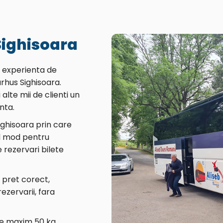
Sighisoara
o experienta de
rhus Sighisoara.
alte mii de clienti un
nta.
ighisoara prin care
il mod pentru
 rezervari bilete
n pret corect,
zervarii, fara
de maxim 50 kg,