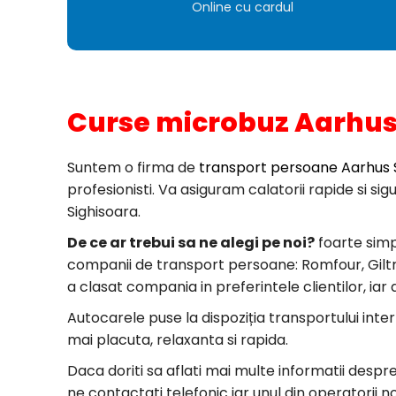
Online cu cardul
Curse microbuz Aarhus
Suntem o firma de
transport persoane Aarhus 
profesionisti. Va asiguram calatorii rapide si s
Sighisoara.
De ce ar trebui sa ne alegi pe noi?
foarte simp
companii de transport persoane: Romfour, Giltrans
a clasat compania in preferintele clientilor, iar
Autocarele puse la dispoziția transportului inte
mai placuta, relaxanta si rapida.
Daca doriti sa aflati mai multe informatii desp
ne contactati telefonic iar unul din operatorii n