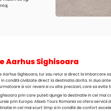
ntaj.
ne Aarhus Sighisoara
Aarhus Sighisoara, tur sau retur si direct la imbarcare sa
 conditii civilizate direct la destinatia dorita. In ziua ant
urmatoare si vor reveni si cu alte precizari, care sa evit
ighisoara prin care puteti ajunge la destinatie in cel ma
rsie prin Europa. Aliseb Tours Romania va ofera servicii 
stinatie in cel mai scurt timp si in conditii de confort exce