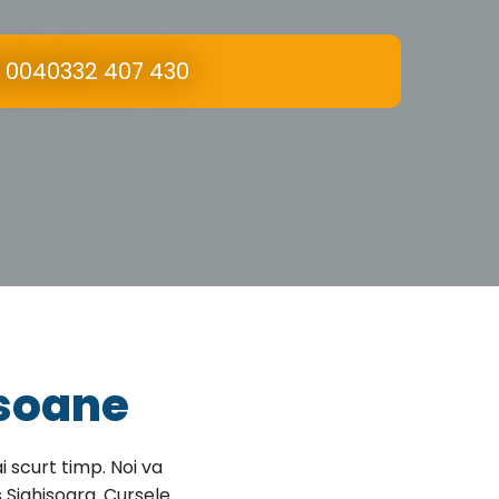
0040332 407 430
rsoane
i scurt timp. Noi va
 Sighisoara. Cursele