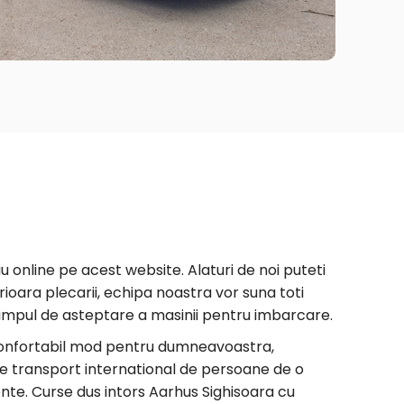
u online pe acest website. Alaturi de noi puteti
erioara plecarii, echipa noastra vor suna toti
e timpul de asteptare a masinii pentru imbarcare.
i confortabil mod pentru dumneavoastra,
de transport international de persoane de o
lente. Curse dus intors Aarhus Sighisoara cu