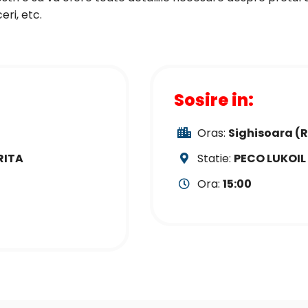
ri, etc.
Sosire in:
Oras:
Sighisoara (
RITA
Statie:
PECO LUKOIL
Ora:
15:00