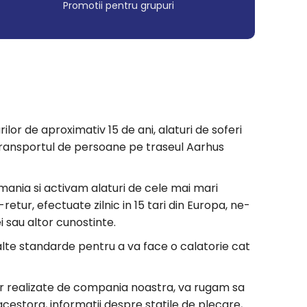
Promotii pentru grupuri
ilor de aproximativ 15 de ani, alaturi de soferi
ru transportul de persoane pe traseul Aarhus
mania si activam alaturi de cele mai mari
etur, efectuate zilnic in 15 tari din Europa, ne-
i sau altor cunostinte.
nalte standarde pentru a va face o calatorie cat
tur realizate de compania noastra, va rugam sa
acestora, informatii despre statile de plecare,