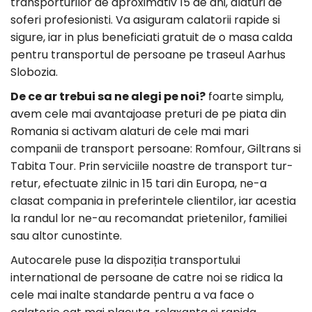
transporturilor de aproximativ 15 de ani, alaturi de
soferi profesionisti. Va asiguram calatorii rapide si
sigure, iar in plus beneficiati gratuit de o masa calda
pentru transportul de persoane pe traseul Aarhus
Slobozia.
De ce ar trebui sa ne alegi pe noi?
foarte simplu,
avem cele mai avantajoase preturi de pe piata din
Romania si activam alaturi de cele mai mari
companii de transport persoane: Romfour, Giltrans si
Tabita Tour. Prin serviciile noastre de transport tur-
retur, efectuate zilnic in 15 tari din Europa, ne-a
clasat compania in preferintele clientilor, iar acestia
la randul lor ne-au recomandat prietenilor, familiei
sau altor cunostinte.
Autocarele puse la dispoziția transportului
international de persoane de catre noi se ridica la
cele mai inalte standarde pentru a va face o