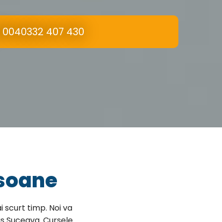
0040332 407 430
rsoane
i scurt timp. Noi va
us Suceava. Cursele