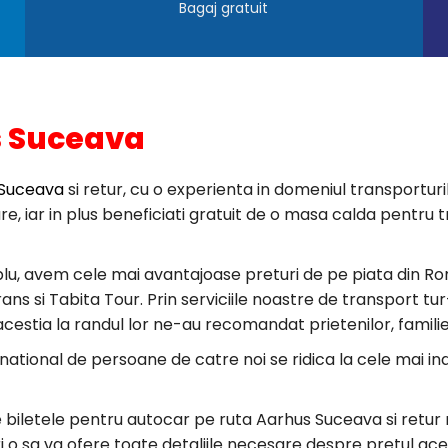
Bagaj gratuit
s Suceava
 Suceava
si retur, cu o experienta in domeniul transporturil
igure, iar in plus beneficiati gratuit de o masa calda pent
lu, avem cele mai avantajoase preturi de pe piata din Ro
 si Tabita Tour. Prin serviciile noastre de transport tur-r
 acestia la randul lor ne-au recomandat prietenilor, familie
rnational de persoane de catre noi se ridica la cele mai i
re biletele pentru autocar pe ruta Aarhus Suceava si retu
ri o sa va ofere toate detaliile necesare despre pretul ace