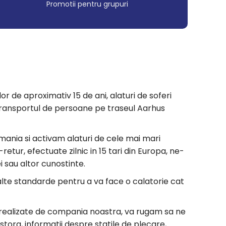
Promotii pentru grupuri
or de aproximativ 15 de ani, alaturi de soferi
ru transportul de persoane pe traseul Aarhus
mania si activam alaturi de cele mai mari
etur, efectuate zilnic in 15 tari din Europa, ne-
i sau altor cunostinte.
nalte standarde pentru a va face o calatorie cat
r realizate de compania noastra, va rugam sa ne
stora, informatii despre statile de plecare,