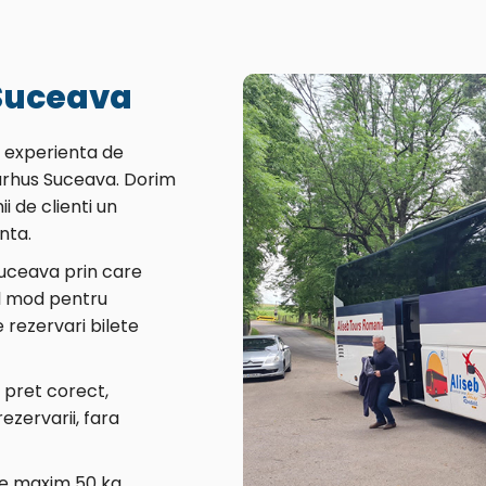
Suceava
o experienta de
arhus Suceava. Dorim
i de clienti un
nta.
Suceava prin care
il mod pentru
 rezervari bilete
n pret corect,
zervarii, fara
de maxim 50 kg,