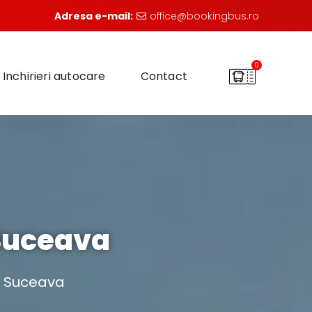
Adresa e-mail:
office@bookingbus.ro
0
Inchirieri autocare
Contact
Suceava
s Suceava