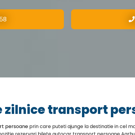
58
 zilnice transport pe
rt persoane
prin care puteti ajunge la destinatie in cel ma
ozitie rezervari bilete autocar transport persoane Aarh