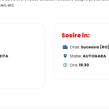
ri, etc.
Sosire in:
Oras:
Suceava (RO
RITA
Statie:
AUTOGARA
Ora:
19:30