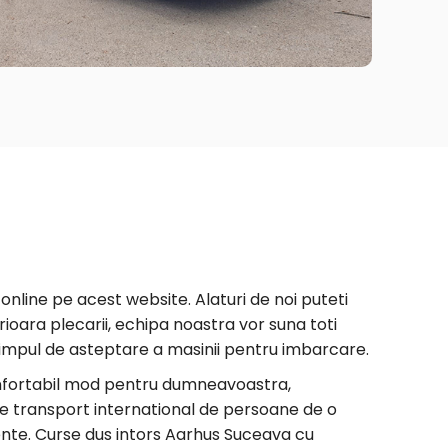
nline pe acest website. Alaturi de noi puteti
erioara plecarii, echipa noastra vor suna toti
e timpul de asteptare a masinii pentru imbarcare.
confortabil mod pentru dumneavoastra,
de transport international de persoane de o
elente. Curse dus intors Aarhus Suceava cu