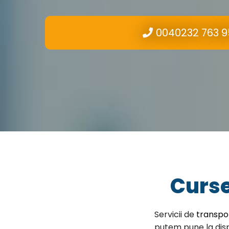
0040232 763 9
Curse
Servicii de
transpo
putem pune la disp