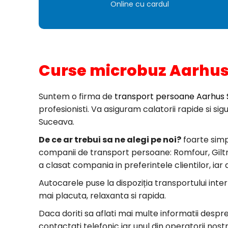
Online cu cardul
Curse microbuz Aarhu
Suntem o firma de
transport persoane Aarhus
profesionisti. Va asiguram calatorii rapide si s
Suceava.
De ce ar trebui sa ne alegi pe noi?
foarte simp
companii de transport persoane: Romfour, Giltrans
a clasat compania in preferintele clientilor, iar
Autocarele puse la dispoziția transportului inte
mai placuta, relaxanta si rapida.
Daca doriti sa aflati mai multe informatii desp
contactati telefonic iar unul din operatorii nost