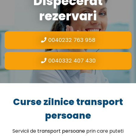
Dispecerat
rezervari
0040232 763 958
0040332 407 430
Curse zilnice transport
persoane
Servicii de
transport persoane
prin care puteti