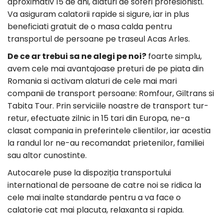
aproximativ 15 de ani, alaturi de soferi profesionisti.
Va asiguram calatorii rapide si sigure, iar in plus
beneficiati gratuit de o masa calda pentru
transportul de persoane pe traseul Acas Arles.
De ce ar trebui sa ne alegi pe noi?
foarte simplu,
avem cele mai avantajoase preturi de pe piata din
Romania si activam alaturi de cele mai mari
companii de transport persoane: Romfour, Giltrans si
Tabita Tour. Prin serviciile noastre de transport tur-
retur, efectuate zilnic in 15 tari din Europa, ne-a
clasat compania in preferintele clientilor, iar acestia
la randul lor ne-au recomandat prietenilor, familiei
sau altor cunostinte.
Autocarele puse la dispoziția transportului
international de persoane de catre noi se ridica la
cele mai inalte standarde pentru a va face o
calatorie cat mai placuta, relaxanta si rapida.