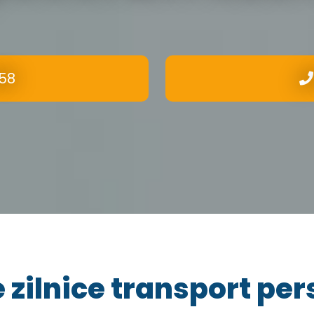
58
 zilnice transport pe