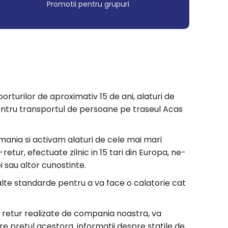
Promotii pentru grupuri
orturilor de aproximativ 15 de ani, alaturi de
a pentru transportul de persoane pe traseul Acas
mania si activam alaturi de cele mai mari
etur, efectuate zilnic in 15 tari din Europa, ne-
i sau altor cunostinte.
nalte standarde pentru a va face o calatorie cat
si retur realizate de compania noastra, va
re pretul acestora, informatii despre statile de