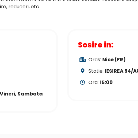
e, reduceri, etc.
Sosire in:
Oras:
Nice (FR)
Statie:
IESIREA 54/A
Ora:
15:00
i, Vineri, Sambata