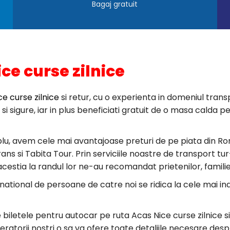
Bagaj gratuit
ce curse zilnice
e curse zilnice
si retur, cu o experienta in domeniul transp
e si sigure, iar in plus beneficiati gratuit de o masa cald
lu, avem cele mai avantajoase preturi de pe piata din Ro
 si Tabita Tour. Prin serviciile noastre de transport tur-r
 acestia la randul lor ne-au recomandat prietenilor, familie
rnational de persoane de catre noi se ridica la cele mai i
e biletele pentru autocar pe ruta Acas Nice curse zilnice 
eratorii nostri o sa va ofere toate detaliile necesare desp