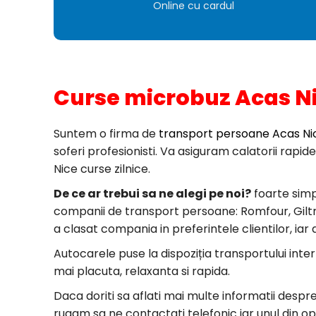
Online cu cardul
Curse microbuz Acas Ni
Suntem o firma de
transport persoane Acas Nic
soferi profesionisti. Va asiguram calatorii rapid
Nice curse zilnice.
De ce ar trebui sa ne alegi pe noi?
foarte simp
companii de transport persoane: Romfour, Giltrans
a clasat compania in preferintele clientilor, iar
Autocarele puse la dispoziția transportului inte
mai placuta, relaxanta si rapida.
Daca doriti sa aflati mai multe informatii despr
rugam sa ne contactati telefonic iar unul din op