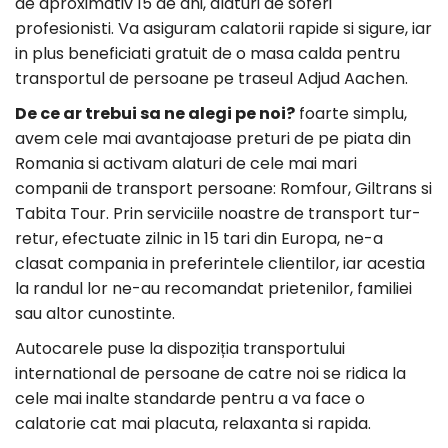
de aproximativ 15 de ani, alaturi de soferi
profesionisti. Va asiguram calatorii rapide si sigure, iar
in plus beneficiati gratuit de o masa calda pentru
transportul de persoane pe traseul Adjud Aachen.
De ce ar trebui sa ne alegi pe noi?
foarte simplu,
avem cele mai avantajoase preturi de pe piata din
Romania si activam alaturi de cele mai mari
companii de transport persoane: Romfour, Giltrans si
Tabita Tour. Prin serviciile noastre de transport tur-
retur, efectuate zilnic in 15 tari din Europa, ne-a
clasat compania in preferintele clientilor, iar acestia
la randul lor ne-au recomandat prietenilor, familiei
sau altor cunostinte.
Autocarele puse la dispoziția transportului
international de persoane de catre noi se ridica la
cele mai inalte standarde pentru a va face o
calatorie cat mai placuta, relaxanta si rapida.