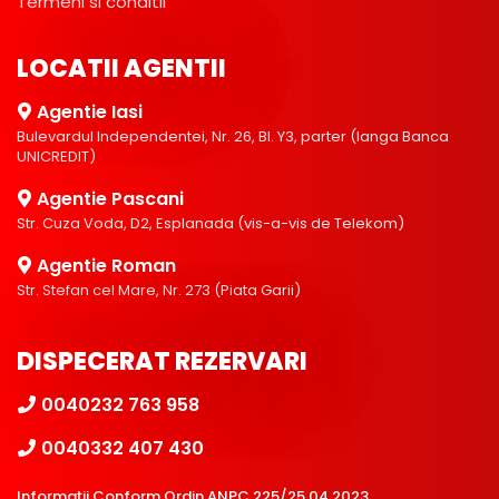
Termeni si conditii
LOCATII AGENTII
Agentie Iasi
Bulevardul Independentei, Nr. 26, Bl. Y3, parter (langa Banca
UNICREDIT)
Agentie Pascani
Str. Cuza Voda, D2, Esplanada (vis-a-vis de Telekom)
Agentie Roman
Str. Stefan cel Mare, Nr. 273 (Piata Garii)
DISPECERAT REZERVARI
0040232 763 958
0040332 407 430
Informații Conform Ordin ANPC 225/25.04.2023