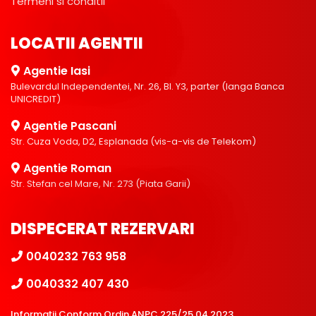
Termeni si conditii
LOCATII AGENTII
Agentie Iasi
Bulevardul Independentei, Nr. 26, Bl. Y3, parter (langa Banca
UNICREDIT)
Agentie Pascani
Str. Cuza Voda, D2, Esplanada (vis-a-vis de Telekom)
Agentie Roman
Str. Stefan cel Mare, Nr. 273 (Piata Garii)
DISPECERAT REZERVARI
0040232 763 958
0040332 407 430
Informații Conform Ordin ANPC 225/25.04.2023