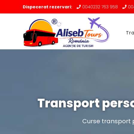
Dispecerat rezervari:
0040232 763 958
00
Tra
Transport pers
Curse transport 