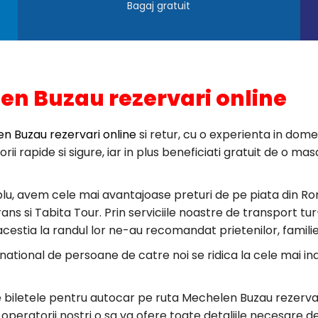
Bagaj gratuit
n Buzau rezervari online
n Buzau rezervari online
si retur, cu o experienta in dome
torii rapide si sigure, iar in plus beneficiati gratuit de o
lu, avem cele mai avantajoase preturi de pe piata din Ro
 si Tabita Tour. Prin serviciile noastre de transport tur-r
 acestia la randul lor ne-au recomandat prietenilor, familie
rnational de persoane de catre noi se ridica la cele mai i
re biletele pentru autocar pe ruta Mechelen Buzau rezervar
 operatorii nostri o sa va ofere toate detaliile necesare d