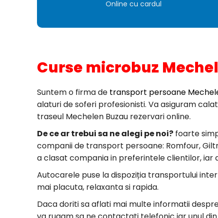
Online cu cardul
Curse microbuz Mechele
Suntem o firma de
transport persoane Mechele
alaturi de soferi profesionisti. Va asiguram cala
traseul Mechelen Buzau rezervari online.
De ce ar trebui sa ne alegi pe noi?
foarte simp
companii de transport persoane: Romfour, Giltrans
a clasat compania in preferintele clientilor, iar
Autocarele puse la dispoziția transportului inte
mai placuta, relaxanta si rapida.
Daca doriti sa aflati mai multe informatii desp
va rugam sa ne contactati telefonic iar unul din