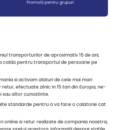
Promotii pentru grupuri
niul transporturilor de aproximativ 15 de ani,
 masa calda pentru transportul de persoane pe
mania si activam alaturi de cele mai mari
etur, efectuate zilnic in 15 tari din Europa, ne-
i sau altor cunostinte.
nalte standarde pentru a va face o calatorie cat
i online si retur realizate de compania noastra,
espre pretul acestora, informatii despre statile