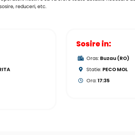
sire, reduceri, etc.
Sosire in:
Oras:
Buzau (RO)
RITA
Statie:
PECO MOL
Ora:
17:35