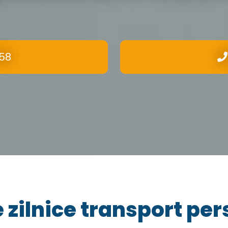
58
 zilnice transport pe