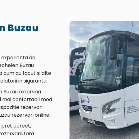
n Buzau
o experienta de
echelen Buzau
a cum au facut si alte
latorii in siguranta.
n Buzau rezervari
cel mai confortabil mod
pozitie rezervari
zau rezervari online.
n pret corect,
zervarii, fara